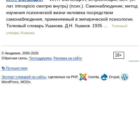
лат. introspicio смотрю внутрь) (псих.). Самонаблюдение; метод
изучения психической жизни человека посредством
самонаблюдения, применяемый в эмпирической психологии.
Толковый словарь Ушакова. Д.Н. Ушаков. 1935 …
Толковый
словарь Ушакова
© Академик, 2000-2026
18+
Обратная связь:
Техподдержка
,
Реклама на сайте
👣 Путешествия
Экспорт словарей на сайты
, сделанные на PHP,
Joomla,
Drupal,
WordPress, MODx.